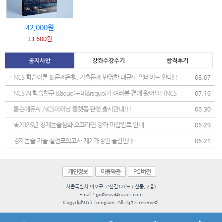
42,000원
33,600원
공지사항
강좌수강수기
합격후기
NCS 학습이론 & 문제은행, 기출문제 반영한 대규모 업데이트 안내!!
08.07
NCS AI 학습친구 &lsquo;토미&rsquo;가 여러분 곁에 왔어요! (NCS 학
07.16
습 도우미 정식 오픈)
톰슨에듀AI .NCS이러닝 플렛폼 완성.출시안내!!!
06.30
★2026년 경제논술심화 오프라인 강좌 마감완료 안내
06.29
경제논술 기출.실전모의고사 제2 개정판 출간안내
06.21
개인정보
이용약관
PC 버전
서울특별시 마포구 고산길12(노고산동, 2층)
Email : podosea@naver.com
Copyright(c) Tompson. All rights reserved.