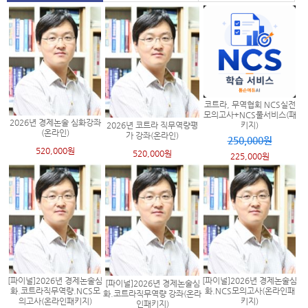
코트라, 무역협회 NCS실전
모의고사+NCS풀서비스(패
2026년 경제논술 심화강좌
2026년 코트라 직무역량평
키지)
(온라인)
가 강좌(온라인)
250,000원
520,000원
520,000원
225,000원
[파이널]2026년 경제논술심
[파이널]2026년 경제논술심
[파이널]2026년 경제논술심
화.코트라직무역량.NCS모
화.NCS모의고사(온라인패
화.코트라직무역량 강좌(온라
의고사(온라인패키지)
키지)
인패키지)