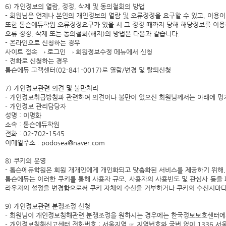
6) 개인정보의 열람, 정정, 삭제 및 동의철회의 방법
- 회원님은 언제나 본인의 개인정보의 열람 및 오류정정을 요구할 수 있고, 이용이
또한 톰슨에듀학원 오류정정요구가 있을 시 그 정정 때까지 당해 해당정보를 이용
오류 정정, 삭제 또는 동의철회(해지)의 방법은 다음과 같습니다.
- 온라인으로 신청하는 경우
사이트 접속 → 로그인 → 회원정보수정 메뉴에서 신청
- 전화로 신청하는 경우
톰슨에듀 고객센터(02-841-0017)로 열람/변경 및 탈퇴신청
7) 개인정보관련 의견 및 불만처리
- 개인정보취급방침과 관련하여 의견이나 불만이 있으신 회원님께서는 아래에 명
- 개인정보 관리담당자
성명 : 이명화
소속 : 톰슨에듀학원
전화 : 02-702-1545
이메일주소 : podosea@naver.com
8) 쿠키의 운영
- 톰슨에듀학원은 회원 개개인에게 개인화되고 맞춤화된 서비스를 제공하기 위해, 
톰슨에듀는 이러한 쿠키를 통해 사용자 규모, 사용자의 사용빈도 및 관심사 등을
라우저의 설정을 변경함으로써 쿠키 자체의 수신을 거부하거나 쿠키의 수신시마다 
9) 개인정보관련 분쟁조정 신청
- 회원님이 개인정보침해관련 분쟁조정을 원하시는 경우에는 한국정보보호센터에
- 개인정보침해신고센터 전화번호 : 서울지역 ☞ 지역번호와 국번 없이 1336 서울 외